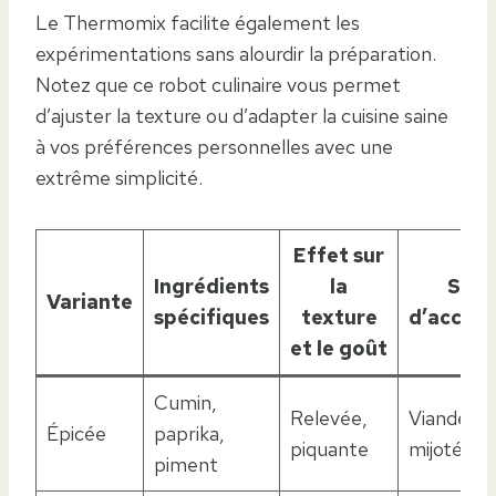
Le Thermomix facilite également les
expérimentations sans alourdir la préparation.
Notez que ce robot culinaire vous permet
d’ajuster la texture ou d’adapter la cuisine saine
à vos préférences personnelles avec une
extrême simplicité.
Effet sur
Ingrédients
la
Sugg
Variante
spécifiques
texture
d’acco
et le goût
Cumin,
Relevée,
Viandes gr
Épicée
paprika,
piquante
mijotés
piment