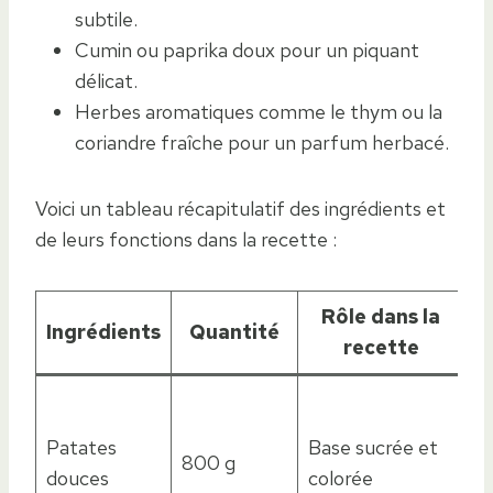
subtile.
Cumin ou paprika doux pour un piquant
délicat.
Herbes aromatiques comme le thym ou la
coriandre fraîche pour un parfum herbacé.
Voici un tableau récapitulatif des ingrédients et
de leurs fonctions dans la recette :
Rôle dans la
O
Ingrédients
Quantité
recette
V
Aj
p
Patates
Base sucrée et
800 g
te
douces
colorée