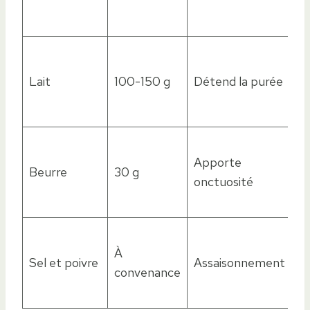
pl
f
La
c
Lait
100-150 g
Détend la purée
a
so
C
Apporte
fr
Beurre
30 g
onctuosité
m
v
É
À
(
Sel et poivre
Assaisonnement
convenance
c
pa