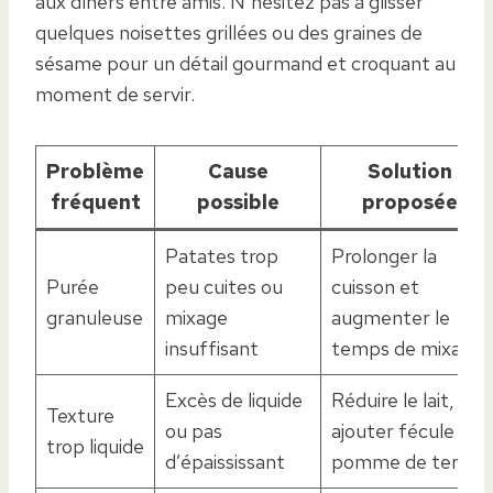
aux dîners entre amis. N’hésitez pas à glisser
quelques noisettes grillées ou des graines de
sésame pour un détail gourmand et croquant au
moment de servir.
Problème
Cause
Solution
fréquent
possible
proposée
Patates trop
Prolonger la
Purée
peu cuites ou
cuisson et
granuleuse
mixage
augmenter le
insuffisant
temps de mixage
Excès de liquide
Réduire le lait,
Texture
ou pas
ajouter fécule ou
trop liquide
d’épaississant
pomme de terre