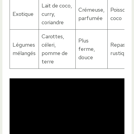
Lait de coco,
Crémeuse,
Poisson v
Exotique
curry,
parfumée
coco
coriandre
Carottes,
Plus
Légumes
céleri,
Repas enf
ferme,
mélangés
pomme de
rustiques
douce
terre