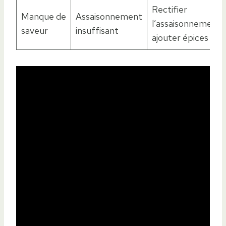
Rectifier
Manque de
Assaisonnement
l’assaisonnement,
saveur
insuffisant
ajouter épices