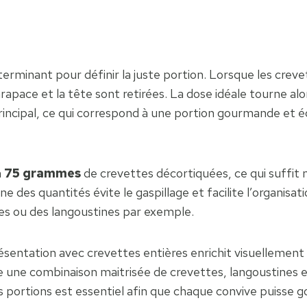
minant pour définir la juste portion. Lorsque les crevet
apace et la tête sont retirées. La dose idéale tourne al
incipal, ce qui correspond à une portion gourmande et éq
n
75 grammes
de crevettes décortiquées, ce qui suffit
 des quantités évite le gaspillage et facilite l’organisati
s ou des langoustines par exemple.
ésentation avec crevettes entières enrichit visuellement l
le une combinaison maitrisée de crevettes, langoustines 
es portions est essentiel afin que chaque convive puisse 