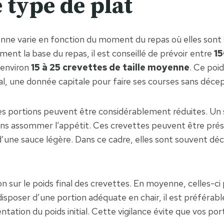
e type de plat
ne varie en fonction du moment du repas où elles sont se
rment la base du repas, il est conseillé de prévoir entre
1
 environ
15 à 25 crevettes de taille moyenne
. Ce poi
tal, une donnée capitale pour faire ses courses sans décep
les portions peuvent être considérablement réduites. Un 
s sans assommer l’appétit. Ces crevettes peuvent être pré
e sauce légère. Dans ce cadre, elles sont souvent déclin
son sur le poids final des crevettes. En moyenne, celles-c
disposer d’une portion adéquate en chair, il est préférab
ion du poids initial. Cette vigilance évite que vos porti