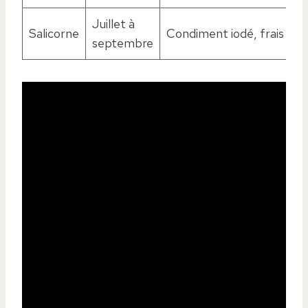
Juillet à
Salicorne
Condiment iodé, frais
septembre