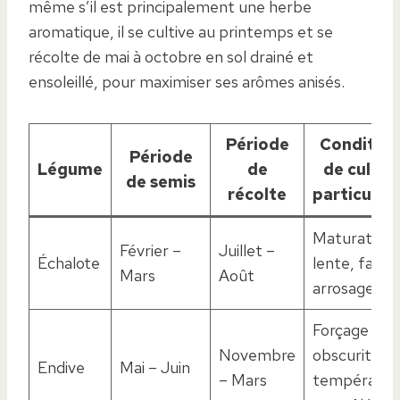
même s’il est principalement une herbe
aromatique, il se cultive au printemps et se
récolte de mai à octobre en sol drainé et
ensoleillé, pour maximiser ses arômes anisés.
Période
Condition
Période
Légume
de
de cultur
de semis
récolte
particulièr
Maturation
Février –
Juillet –
Échalote
lente, faible
Mars
Août
arrosage
Forçage en
Novembre
obscurité,
Endive
Mai – Juin
– Mars
températur