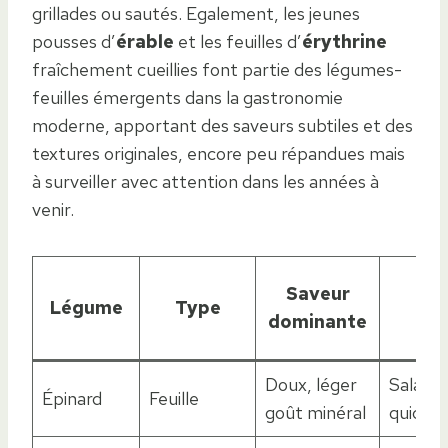
grillades ou sautés. Egalement, les jeunes
pousses d’
érable
et les feuilles d’
érythrine
fraîchement cueillies font partie des légumes-
feuilles émergents dans la gastronomie
moderne, apportant des saveurs subtiles et des
textures originales, encore peu répandues mais
à surveiller avec attention dans les années à
venir.
Uti
Saveur
Légume
Type
cu
dominante
pr
Doux, léger
Salades
Épinard
Feuille
goût minéral
quiches