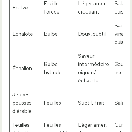
Feuille
Léger amer,
Salades
Endive
forcée
croquant
cuisson
Sauces
Échalote
Bulbe
Doux, subtil
vinaigr
cuisson
Saveur
Bulbe
intermédiaire
Sautés,
Échalion
hybride
oignon/
accom
échalote
Jeunes
pousses
Feuilles
Subtil, frais
Salades
d’érable
Feuilles
Feuilles
Léger amer,
Cuisine