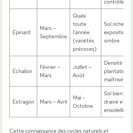
contrôlée
Quasi
toute
Sol riche,
Mars –
Épinard
l’année
exposition m
Septembre
(variétés
ombre
précoces)
Densité de
Février –
Juillet –
Échalion
plantation
Mars
Août
maîtrisée
Sol bien
Mai –
Estragon
Mars – Avril
drainé et
Octobre
ensoleillé
Cette connaissance des cycles naturels et