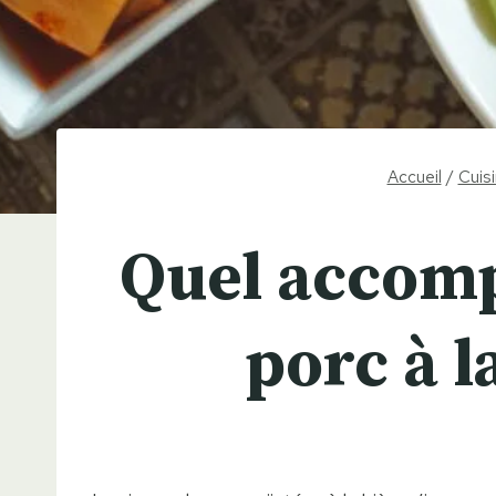
Accueil
/
Cuis
Quel accomp
porc à l