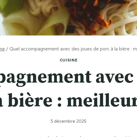
ine
/
Quel accompagnement avec des joues de porc à la bière : me
CUISINE
agnement avec 
a bière : meilleu
5 décembre 2025