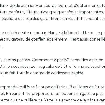
ultra-rapide au micro-ondes, qui permet d’obtenir un gâ
re parfaite, il faut suivre quelques règles importantes. 
 équilibre des liquides garantiront un résultat fondant s
e qui nécessite un bon mélange à la fourchette ou un p
met au gâteau de gonfler légèrement. Il est aussi conseill
n.
eux temps parfois. Commencez par 50 secondes à pleine pui
10 à 15 secondes. Le mug cake doit être ferme au toucher
tique fait tout le charme de ce dessert rapide.
rend 4 cuillères à soupe de farine, 3 cuillères de Nutella,
l. En variant les proportions, on obtient un gâteau plus l
e ou une cuillère de Nutella au centre de la pâte avant 