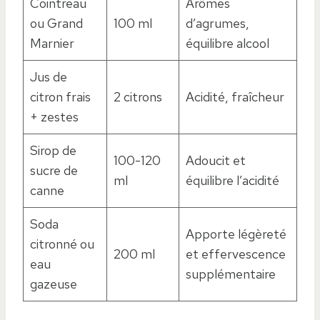
Cointreau
Arômes
ou Grand
100 ml
d’agrumes,
Marnier
équilibre alcool
Jus de
citron frais
2 citrons
Acidité, fraîcheur
+ zestes
Sirop de
100-120
Adoucit et
sucre de
ml
équilibre l’acidité
canne
Soda
Apporte légèreté
citronné ou
200 ml
et effervescence
eau
supplémentaire
gazeuse