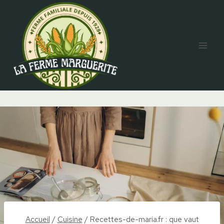
Aller
au
contenu
Accueil
/
Cuisine
/
Recettes-de-maria.fr : que vaut