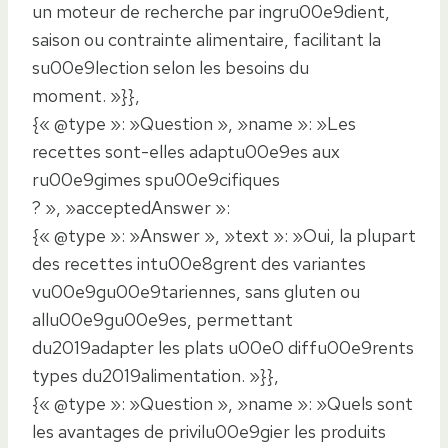
un moteur de recherche par ingru00e9dient,
saison ou contrainte alimentaire, facilitant la
su00e9lection selon les besoins du
moment. »}},
{« @type »: »Question », »name »: »Les
recettes sont-elles adaptu00e9es aux
ru00e9gimes spu00e9cifiques
? », »acceptedAnswer »:
{« @type »: »Answer », »text »: »Oui, la plupart
des recettes intu00e8grent des variantes
vu00e9gu00e9tariennes, sans gluten ou
allu00e9gu00e9es, permettant
du2019adapter les plats u00e0 diffu00e9rents
types du2019alimentation. »}},
{« @type »: »Question », »name »: »Quels sont
les avantages de privilu00e9gier les produits