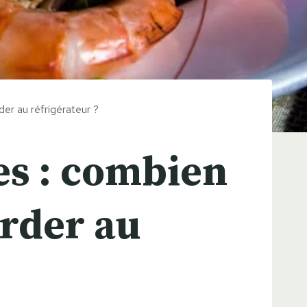
er au réfrigérateur ?
es : combien
arder au