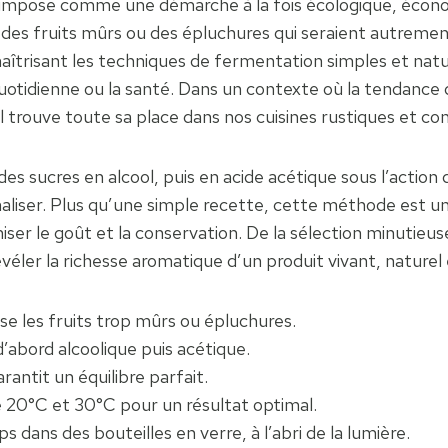
on s’impose comme une démarche à la fois écologique, éc
es fruits mûrs ou des épluchures qui seraient autrement g
îtrisant les techniques de fermentation simples et nature
 quotidienne ou la santé. Dans un contexte où la tendance
nal trouve toute sa place dans nos cuisines rustiques et c
 des sucres en alcool, puis en acide acétique sous l’actio
naliser. Plus qu’une simple recette, cette méthode est u
er le goût et la conservation. De la sélection minutieuse
éler la richesse aromatique d’un produit vivant, naturel 
ise les fruits trop mûrs ou épluchures.
’abord alcoolique puis acétique.
antit un équilibre parfait.
 20°C et 30°C pour un résultat optimal.
 dans des bouteilles en verre, à l’abri de la lumière.