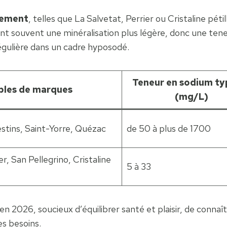
llement
, telles que La Salvetat, Perrier ou Cristaline péti
nt souvent une minéralisation plus légère, donc une tene
gulière dans un cadre hyposodé.
Teneur en sodium ty
les de marques
(mg/L)
estins, Saint-Yorre, Quézac
de 50 à plus de 1700
er, San Pellegrino, Cristaline
5 à 33
n 2026, soucieux d’équilibrer santé et plaisir, de conna
es besoins.