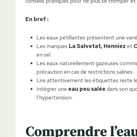
conseils pratiques pour ne plus se tromper et ti
En bref :
Les eaux pétillantes présentent une var
Les marques
La Salvetat, Henniez
et
C
en sel.
Les eaux naturellement gazeuses comm
précaution en cas de restrictions salines.
Lire attentivement les étiquettes reste le
Intégrer une
eau peu salée
dans son quo
l’hypertension.
Comprendre l’eau 