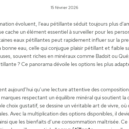
15 février 2026
ion évoluent, l’eau pétillante séduit toujours plus d’a
 se cache un élément essentiel à surveiller pour les perso
ines eaux pétillantes peut rapidement influer sur la pres
bonne eau, celle qui conjugue plaisir pétillant et faible 
uses, souvent riches en minéraux comme Badoit ou Quézac
pétillante ? Ce panorama dévoile les options les plus adap
ent aujourd’hui qu’une lecture attentive des compositio
s marques respectant un équilibre minéral qui soutient la 
ple choix gustatif, se dessine un véritable art de vivre,
nales. Avec la multiplication des options disponibles, il de
insi que les bienfaits d’une consommation maîtrisée. Ce d