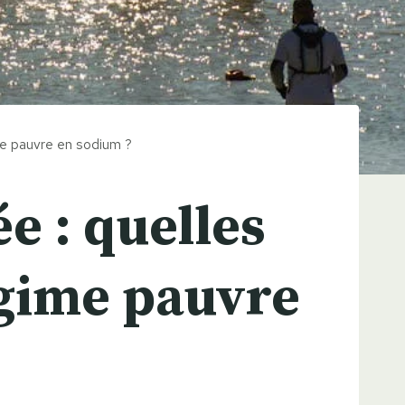
ime pauvre en sodium ?
ée : quelles
égime pauvre