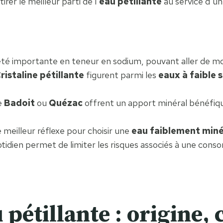
rer le meilleur parti de l’
eau pétillante
au service d’u
iété importante en teneur en sodium, pouvant aller de m
ristaline pétillante
figurent parmi les
eaux à faible
e
Badoit
ou
Quézac
offrent un apport minéral bénéfi
 meilleur réflexe pour choisir une
eau faiblement miné
tidien permet de limiter les risques associés à une con
pétillante : origine,