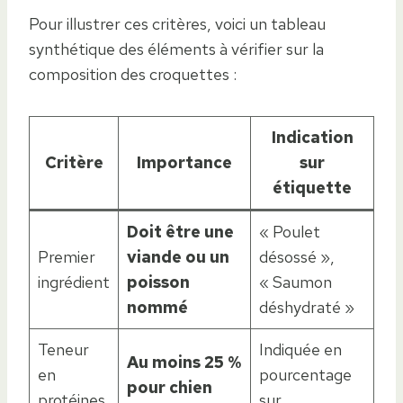
Pour illustrer ces critères, voici un tableau
synthétique des éléments à vérifier sur la
composition des croquettes :
Indication
Critère
Importance
sur
étiquette
Doit être une
« Poulet
Premier
viande ou un
désossé »,
ingrédient
poisson
« Saumon
nommé
déshydraté »
Teneur
Indiquée en
Au moins 25 %
en
pourcentage
pour chien
protéines
sur