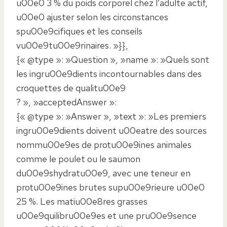
u00e0 3 % du poids corporel chez l’adulte actif,
u00e0 ajuster selon les circonstances
spu00e9cifiques et les conseils
vu00e9tu00e9rinaires. »}},
{« @type »: »Question », »name »: »Quels sont
les ingru00e9dients incontournables dans des
croquettes de qualitu00e9
? », »acceptedAnswer »:
{« @type »: »Answer », »text »: »Les premiers
ingru00e9dients doivent u00eatre des sources
nommu00e9es de protu00e9ines animales
comme le poulet ou le saumon
du00e9shydratu00e9, avec une teneur en
protu00e9ines brutes supu00e9rieure u00e0
25 %. Les matiu00e8res grasses
u00e9quilibru00e9es et une pru00e9sence