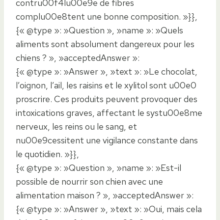
contru00f4lu00e9e de fibres
complu00e8tent une bonne composition. »}},
{« @type »: »Question », »name »: »Quels
aliments sont absolument dangereux pour les
chiens ? », »acceptedAnswer »:
{« @type »: »Answer », »text »: »Le chocolat,
l’oignon, l’ail, les raisins et le xylitol sont u00e0
proscrire. Ces produits peuvent provoquer des
intoxications graves, affectant le systu00e8me
nerveux, les reins ou le sang, et
nu00e9cessitent une vigilance constante dans
le quotidien. »}},
{« @type »: »Question », »name »: »Est-il
possible de nourrir son chien avec une
alimentation maison ? », »acceptedAnswer »:
{« @type »: »Answer », »text »: »Oui, mais cela