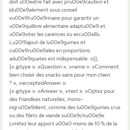
doit u00eatre fait avec pru00e9caution et
idu00e9alement sous conseil
vu00e9tu00e9rinaire pour garantir un
u00e9quilibre alimentaire adaptu00e9 et
u00e9viter les carences ou excu00e8s.
Lu2019ajout de lu00e9gumes et
cu00e9ru00e9ales en proportions
adu00e9quates est indispensable. »}},
{« @type »: »Question », »name »: »Comment
bien choisir des snacks sains pour mon chien
? », »acceptedAnswer »:
{« @type »: »Answer », »text »: »Optez pour
des friandises naturelles, mono-
ingru00e9dient, comme des lu00e9gumes crus
ou des filets de viande su00e9chu00e9e.
Limitez leur apport u00e0 moins de 10 % de la