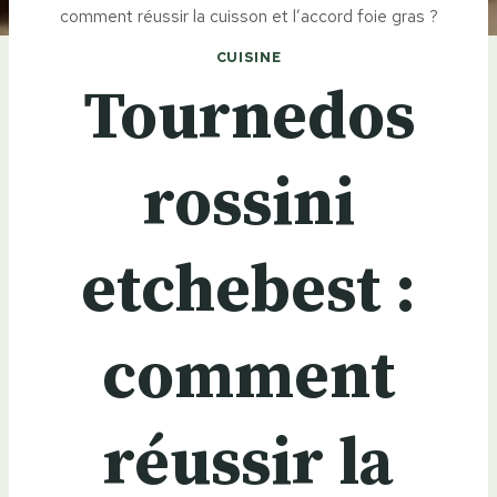
comment réussir la cuisson et l’accord foie gras ?
CUISINE
Tournedos
rossini
etchebest :
comment
réussir la