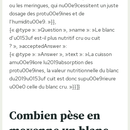
ou les meringues, qui nu00e9cessitent un juste
dosage des protu00e9ines et de
l’humiditu00e9. »}},
{« @type »: »Question », »name »: »Le blanc
d’u0153uf est-il plus nutritif cru ou cuit
? », »acceptedAnswer »:
{« @type »: »Answer », »text »: »La cuisson
amu00e9liore lu2019absorption des
protu00e9ines, la valeur nutritionnelle du blanc
du2019u0153uf cuit est donc supu00e9rieure
u00e0 celle du blanc cru. »}}]}
Combien pèse en