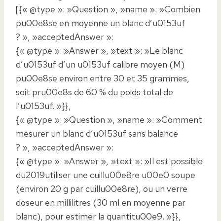
[{« @type »: »Question », »name »: »Combien
pu00e8se en moyenne un blanc d’u0153uf
? », »acceptedAnswer »:
{« @type »: »Answer », »text »: »Le blanc
d’u0153uf d’un u0153uf calibre moyen (M)
pu00e8se environ entre 30 et 35 grammes,
soit pru00e8s de 60 % du poids total de
l’u0153uf. »}},
{« @type »: »Question », »name »: »Comment
mesurer un blanc d’u0153uf sans balance
? », »acceptedAnswer »:
{« @type »: »Answer », »text »: »Il est possible
du2019utiliser une cuillu00e8re u00e0 soupe
(environ 20 g par cuillu00e8re), ou un verre
doseur en millilitres (30 ml en moyenne par
blanc), pour estimer la quantitu00e9. »}},