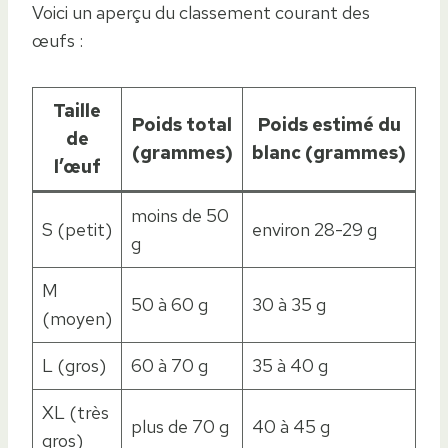
Voici un aperçu du classement courant des
œufs :
Taille
Poids total
Poids estimé du
de
(grammes)
blanc (grammes)
l’œuf
moins de 50
S (petit)
environ 28-29 g
g
M
50 à 60 g
30 à 35 g
(moyen)
L (gros)
60 à 70 g
35 à 40 g
XL (très
plus de 70 g
40 à 45 g
gros)