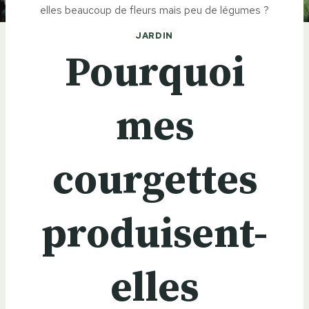
elles beaucoup de fleurs mais peu de légumes ?
JARDIN
Pourquoi
mes
courgettes
produisent-
elles