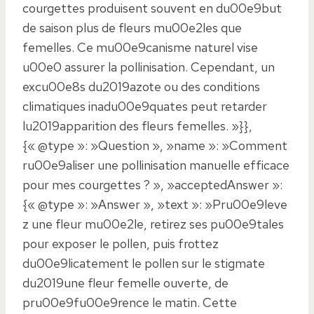
courgettes produisent souvent en du00e9but
de saison plus de fleurs mu00e2les que
femelles. Ce mu00e9canisme naturel vise
u00e0 assurer la pollinisation. Cependant, un
excu00e8s du2019azote ou des conditions
climatiques inadu00e9quates peut retarder
lu2019apparition des fleurs femelles. »}},
{« @type »: »Question », »name »: »Comment
ru00e9aliser une pollinisation manuelle efficace
pour mes courgettes ? », »acceptedAnswer »:
{« @type »: »Answer », »text »: »Pru00e9leve
z une fleur mu00e2le, retirez ses pu00e9tales
pour exposer le pollen, puis frottez
du00e9licatement le pollen sur le stigmate
du2019une fleur femelle ouverte, de
pru00e9fu00e9rence le matin. Cette