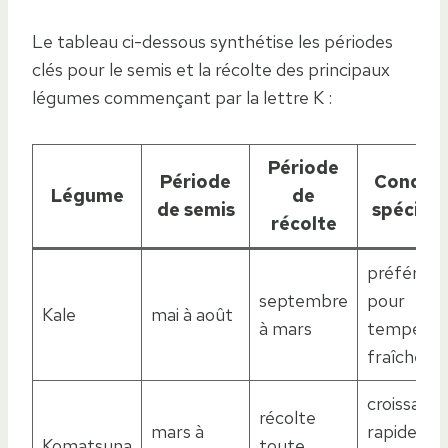
Le tableau ci-dessous synthétise les périodes
clés pour le semis et la récolte des principaux
légumes commençant par la lettre K :
Période
Période
Conditi
Légume
de
de semis
spécifiq
récolte
préférenc
septembre
pour
Kale
mai à août
à mars
températ
fraîches
croissanc
récolte
mars à
rapide,
Komatsuna
toute