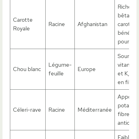
Riche en
bêta-
Carotte
Racine
Afghanistan
carotène
Royale
bénéfiq
pour la v
Source 
Légume-
vitamine
Chou blanc
Europe
feuille
et K, ric
en fibre
Apport 
potassi
Céleri-rave
Racine
Méditerranée
fibres et
antioxyd
Faible e