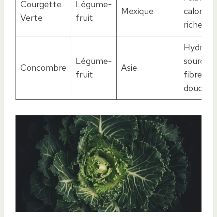
Courgette
Légume-
Mexique
calories,
Verte
fruit
riche en
Hydrata
Légume-
source d
Concombre
Asie
fruit
fibres
douces