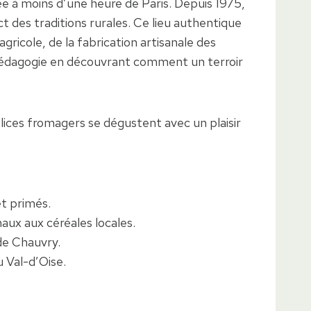
e à moins d’une heure de Paris. Depuis 1975,
t des traditions rurales. Ce lieu authentique
gricole, de la fabrication artisanale des
 pédagogie en découvrant comment un terroir
élices fromagers se dégustent avec un plaisir
et primés.
ux aux céréales locales.
de Chauvry.
 Val-d’Oise.