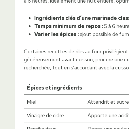
à 6 heures, idéalement une nuit entière, opti
Ingrédients clés d’une marinade class
Temps minimum de repos :
5 à 6 heure
Varier les épices :
ajout possible de fum
Certaines recettes de ribs au four privilégi
généreusement avant cuisson, procure une croû
recherchée, tout en s’accordant avec la cuisso
Épices et ingrédients
Miel
Attendrit et sucr
Vinaigre de cidre
Apporte une acidit
Paprika doux
Donne une couleu