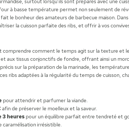
urmandise, surtout lorsqu’ils sont préparés avec une cuis
 four à basse température permet non seulement de révéle
i fait le bonheur des amateurs de barbecue maison. Dans c
îtriser la cuisson parfaite des ribs, et offrir à vos con
’est comprendre comment le temps agit sur la texture et l
 et aux tissus conjonctifs de fondre, offrant ainsi un mor
 précis sur la préparation de la marinade, les températur
ices ribs adaptées à la régularité du temps de cuisson, ch
e
pour attendrir et parfumer la viande.
C
afin de préserver le moelleux et la saveur.
e 3 heures
pour un équilibre parfait entre tendreté et g
caramélisation irrésistible.