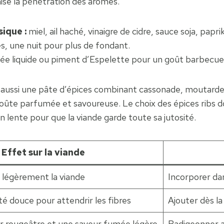
mise la pénétration des arômes.
ique :
miel, ail haché, vinaigre de cidre, sauce soja, papri
s, une nuit pour plus de fondant.
ée liquide ou piment d’Espelette pour un goût barbecue 
ent aussi une pâte d’épices combinant cassonade, moutard
te parfumée et savoureuse. Le choix des épices ribs doi
n lente pour que la viande garde toute sa jutosité.
Effet sur la viande
e légèrement la viande
Incorporer dan
é douce pour attendrir les fibres
Ajouter dès la
r rougeâtre et une saveur fumée légère
Badigeonner a