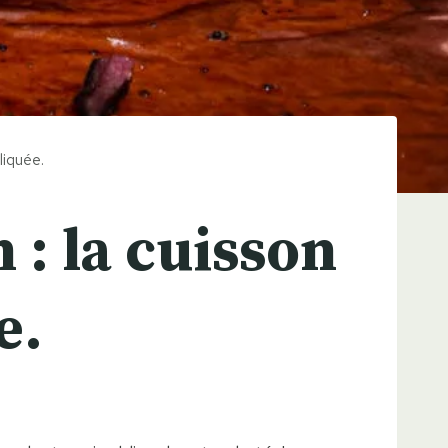
liquée.
 : la cuisson
e.