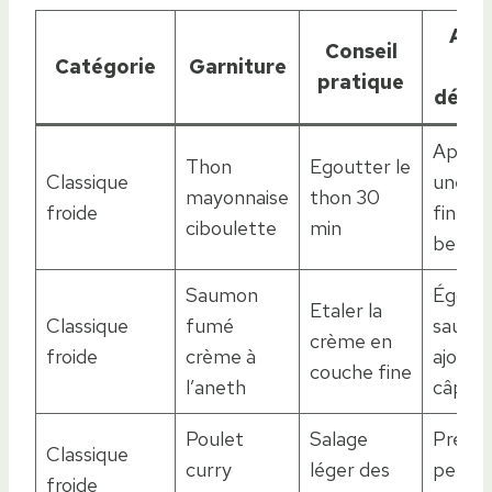
Ast
Conseil
Catégorie
Garniture
ant
pratique
détr
Appliq
Thon
Egoutter le
Classique
une c
mayonnaise
thon 30
froide
fine d
ciboulette
min
beurre
Saumon
Égoutt
Etaler la
Classique
fumé
saumo
crème en
froide
crème à
ajoute
couche fine
l’aneth
câpres
Poulet
Salage
Prépar
Classique
curry
léger des
peu à
froide