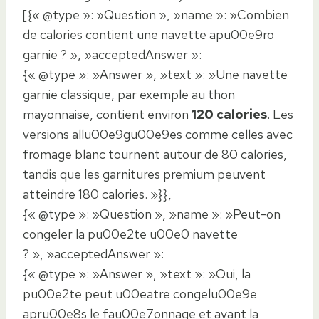
[{« @type »: »Question », »name »: »Combien
de calories contient une navette apu00e9ro
garnie ? », »acceptedAnswer »:
{« @type »: »Answer », »text »: »Une navette
garnie classique, par exemple au thon
mayonnaise, contient environ
120 calories
. Les
versions allu00e9gu00e9es comme celles avec
fromage blanc tournent autour de 80 calories,
tandis que les garnitures premium peuvent
atteindre 180 calories. »}},
{« @type »: »Question », »name »: »Peut-on
congeler la pu00e2te u00e0 navette
? », »acceptedAnswer »:
{« @type »: »Answer », »text »: »Oui, la
pu00e2te peut u00eatre congelu00e9e
apru00e8s le fau00e7onnage et avant la