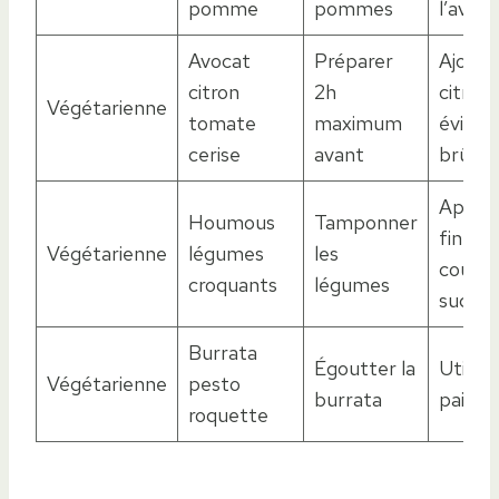
pomme
pommes
l’avan
Avocat
Préparer
Ajoute
citron
2h
citron
Végétarienne
tomate
maximum
éviter
cerise
avant
brûlur
Appliq
Houmous
Tamponner
fines
Végétarienne
légumes
les
couch
croquants
légumes
succes
Burrata
Égoutter la
Utilise
Végétarienne
pesto
burrata
pain t
roquette