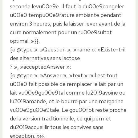
seconde levu00e9e. Il faut la du00e9congeler
u00e0 tempu00e9rature ambiante pendant
environ 3 heures, puis la laisser lever avant de la
cuire normalement pour un ru00e9sultat
optimal. »}},
{« @type »: »Question », »name »: »Existe-t-il
des alternatives sans lactose
? », »acceptedAnswer »:
{« @type »: »Answer », »text »: »Il est tout
u00e0 fait possible de remplacer le lait par un
lait vu00e9gu00e9tal comme lu2019avoine ou
lu2019amande, et le beurre par une margarine
vu00e9gu00e9tale. Le gou00fbt reste proche
de la version traditionnelle, ce qui permet
du2019accueillir tous les convives sans
exception. »}},