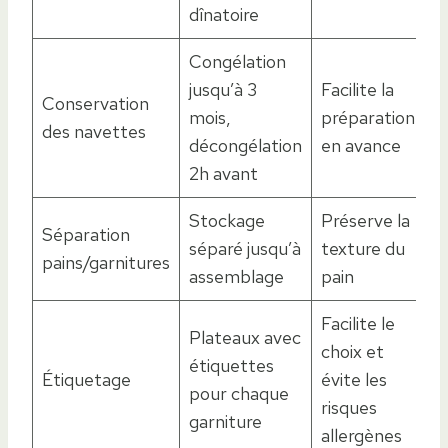
dînatoire
Congélation
jusqu’à 3
Facilite la
Conservation
mois,
préparation
des navettes
décongélation
en avance
2h avant
Stockage
Préserve la
Séparation
séparé jusqu’à
texture du
pains/garnitures
assemblage
pain
Facilite le
Plateaux avec
choix et
étiquettes
Étiquetage
évite les
pour chaque
risques
garniture
allergènes