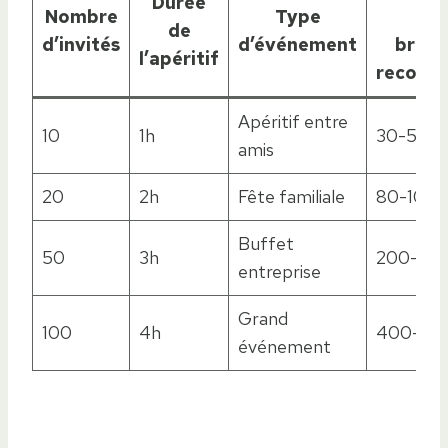
Durée
Nombre
Type
mi
de
d’invités
d’événement
broch
l’apéritif
recomm
Apéritif entre
10
1h
30-50
amis
20
2h
Fête familiale
80-100
Buffet
50
3h
200-25
entreprise
Grand
100
4h
400-50
événement