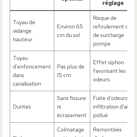
réglage
Risque de
Tuyau de
Environ 65
refoulement ou
vidange
cm du sol
de surcharge
hauteur
pompe
Tuyau
Effet siphon
d’enfoncement
Pas plus de
favorisant les
dans
15 cm
odeurs
canalisation
Sans fissure
Fuite d’odeurs,
Durites
ni
infiltration d’air
écrasement
pollué
Colmatage
Remontées