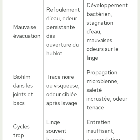
Développement
Refoulement
bactérien,
d’eau, odeur
stagnation
Mauvaise
persistante
d’eau,
évacuation
dès
mauvaises
ouverture du
odeurs sur le
hublot
linge
Propagation
Biofilm
Trace noire
microbienne,
dans les
ou visqueuse,
saleté
joints et
odeur ciblée
incrustée, odeur
bacs
après lavage
tenace
Linge
Entretien
Cycles
souvent
insuffisant,
trop
humide,
accumulation