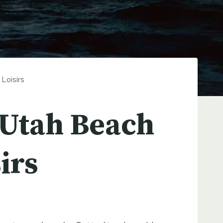
 Loisirs
à Utah Beach
irs