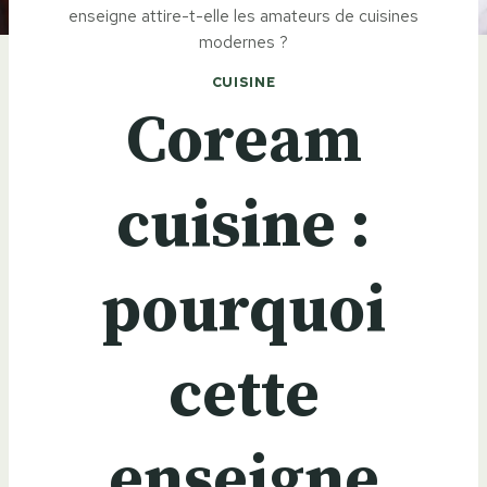
enseigne attire-t-elle les amateurs de cuisines
modernes ?
CUISINE
Coream
cuisine :
pourquoi
cette
enseigne