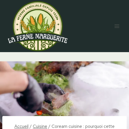
Aller
au
contenu
Accueil
/
Cuisine
/
Coream cuisine : pourquoi cette